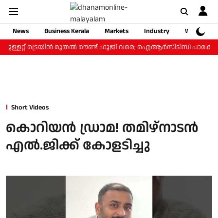
News
Business Kerala
Markets
Industry
Web Storie
ബുള്ളറ്റ് ട്രെയിന്‍ മുതല്‍ മൗണ്ട് ഫുജി വരെ; ഐആര്‍സിടിസി പാക്കേജ് 
Short Videos
കൊറിയന്‍ ഡ്രാമ! തമിഴ്‌നാടന്‍
എല്‍.ജിക്ക് കോളടിച്ചു