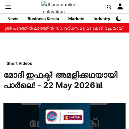
News
Business Kerala
Markets
Industry
Web 
്‍ പാദത്തില്‍ ലാഭത്തില്‍ 10% വര്‍ധന, 21,121 കോടി രൂപയായി
Short Videos
മോദി ഇഫക്ട്! അമളിക്കഥയായി
പാര്‍ലെ! - 22 May 2026📊