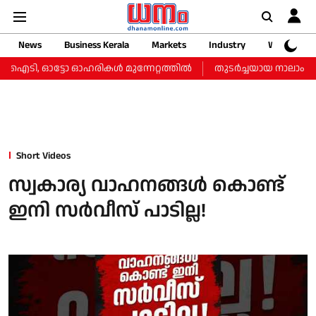
News
Business Kerala
Markets
Industry
Web Storie
, ഐടി, ഓട്ടോ ഓഹരികള്‍ മുന്നേറ്റത്തില്‍
തുടർച്ചയായ നാലാം ദിവസ
Short Videos
സ്വകാര്യ വാഹനങ്ങൾ കൊണ്ട്
ഇനി സർവീസ് പാടില്ല!