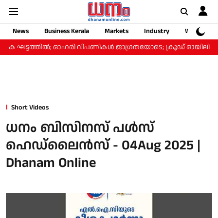
News
Business Kerala
Markets
Industry
Web Storie
ക ഘട്ടത്തിൽ; ഓഹരി വിപണികൾ ജാഗ്രതയോടെ; ക്രൂഡ് ഓയിലിൽ ചാഞ്ച
Short Videos
ധനം ബിസിനസ് പൾസ്
ഹെഡ്‌ലൈൻസ് - 04Aug 2025 |
Dhanam Online