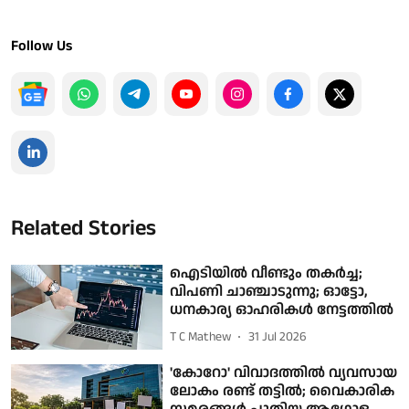
Follow Us
Related Stories
ഐടിയിൽ വീണ്ടും തകർച്ച;
വിപണി ചാഞ്ചാടുന്നു; ഓട്ടോ,
ധനകാര്യ ഓഹരികള്‍ നേട്ടത്തില്‍
T C Mathew
31 Jul 2026
'കോറോ' വിവാദത്തില്‍ വ്യവസായ
ലോകം രണ്ട് തട്ടില്‍; വൈകാരിക