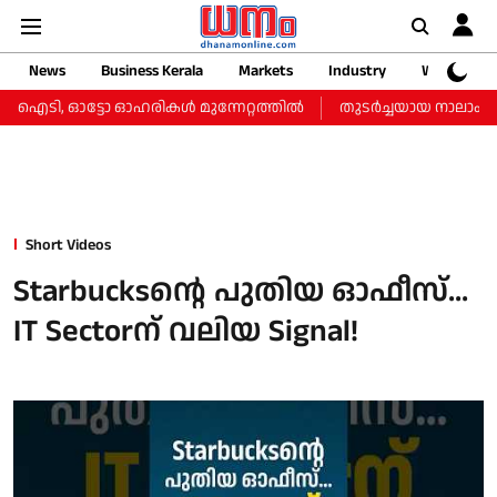
News
Business Kerala
Markets
Industry
Web Storie
ു, ഐടി, ഓട്ടോ ഓഹരികള്‍ മുന്നേറ്റത്തില്‍
തുടർച്ചയായ നാലാം ദിവസ
Short Videos
Starbucksന്റെ പുതിയ ഓഫീസ്…
IT Sectorന് വലിയ Signal!