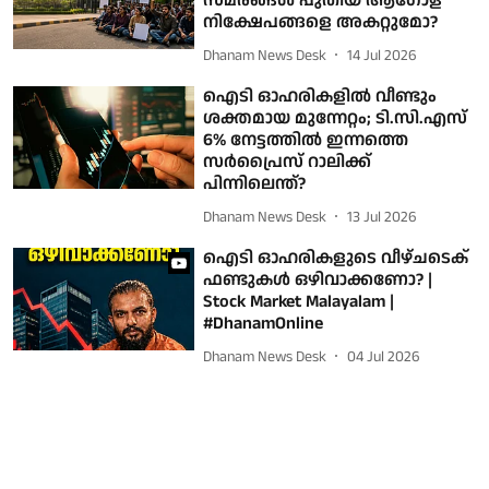
സമരങ്ങള്‍ പുതിയ ആഗോള
നിക്ഷേപങ്ങളെ അകറ്റുമോ?
Dhanam News Desk
14 Jul 2026
ഐടി ഓഹരികളിൽ വീണ്ടും
ശക്തമായ മുന്നേറ്റം; ടി.സി.എസ്
6% നേട്ടത്തിൽ ഇന്നത്തെ
സർപ്രൈസ് റാലിക്ക്
പിന്നിലെന്ത്?
Dhanam News Desk
13 Jul 2026
ഐടി ഓഹരികളുടെ വീഴ്ചടെക്
ഫണ്ടുകൾ ഒഴിവാക്കണോ? |
Stock Market Malayalam |
#DhanamOnline
Dhanam News Desk
04 Jul 2026