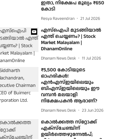
ഇതാ, നിക്ഷേപ മൂല്യം ₹650
കോടി
Resya Raveendran
21 Jul 2026
എസ്ഐപി മുടങ്ങിയാൽ
എന്ത് ചെയ്യണം? | Stock
Market Malayalam |
DhanamOnline
Dhanam News Desk
11 Jul 2026
₹5,500 കോടിയുടെ
ഓഹരികൾ!
എൻഎസ്ഇയിലെയും
ബിഎസ്ഇയിലെയും ഈ
വമ്പൻ മലയാളി
നിക്ഷേപകൻ ആരാണ്?
Dhanam News Desk
23 Jun 2026
കൊല്‍ക്കത്ത സ്‌റ്റോക്ക്
എക്‌സ്‌ചേഞ്ചിന്
ഉയിര്‍ത്തെഴുന്നേല്‍പ്;