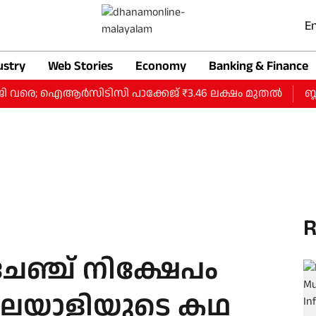
En
ustry
Web Stories
Economy
Banking & Finance
ജി വരെ; ഐആര്‍സിടിസി പാക്കേജ് ₹3.46 ലക്ഷം മുതല്‍
ബ്ലാ
R
്‌ചേഞ്ച് നിക്ഷേപം
മലയാളിയുടെ കഥ