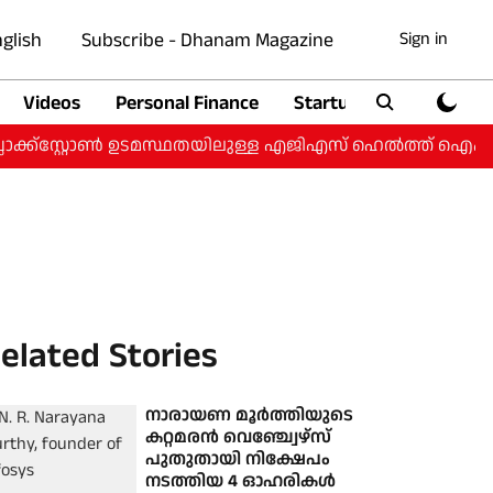
glish
Subscribe - Dhanam Magazine
Sign in
Videos
Personal Finance
Startup
Auto
ക്ക്‌സ്റ്റോൺ ഉടമസ്ഥതയിലുള്ള എജിഎസ് ഹെൽത്ത് ഐപിഒയ്ക
elated Stories
നാരായണ മൂര്‍ത്തിയുടെ
കറ്റമരന്‍ വെഞ്ച്വേഴ്‌സ്
പുതുതായി നിക്ഷേപം
നടത്തിയ 4 ഓഹരികള്‍