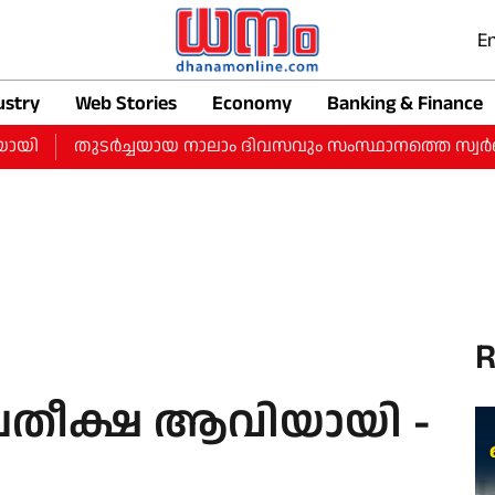
En
ustry
Web Stories
Economy
Banking & Finance
ി
തുടർച്ചയായ നാലാം ദിവസവും സംസ്ഥാനത്തെ സ്വർണ വിലയിൽ
R
പ്രതീക്ഷ ആവിയായി -