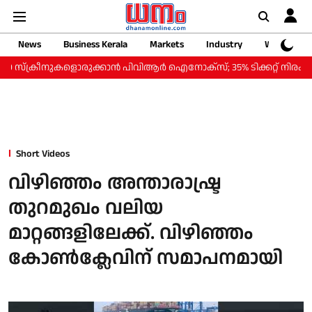
News
Business Kerala
Markets
Industry
Web Storie
ക്രീനുകളൊരുക്കാന്‍ പിവിആര്‍ ഐനോക്‌സ്; 35% ടിക്കറ്റ് നിരക്ക് കുറവില്‍
Short Videos
വിഴിഞ്ഞം അന്താരാഷ്ട്ര
തുറമുഖം വലിയ
മാറ്റങ്ങളിലേക്ക്. വിഴിഞ്ഞം
കോണ്‍ക്ലേവിന് സമാപനമായി