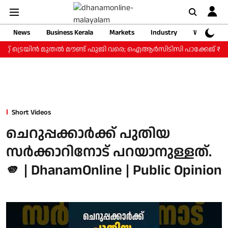
News
Business Kerala
Markets
Industry
Web Storie
റ്റ് ട്രെയിന്‍ മുതല്‍ മൗണ്ട് ഫുജി വരെ; ഐആര്‍സിടിസി പാക്കേജ് ₹3.4
Short Videos
ചെറുപ്പക്കാർക്ക് പുതിയ
സർക്കാറിനോട് പറയാനുള്ളത്.
🫵 | DhanamOnline | Public Opinion