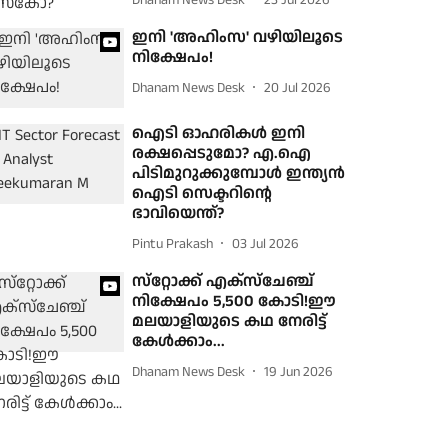
ഇനി 'അഹിംസ' വഴിയിലൂടെ
നിക്ഷേപം!
Dhanam News Desk
20 Jul 2026
ഐടി ഓഹരികൾ ഇനി
രക്ഷപ്പെടുമോ? എ.ഐ
പിടിമുറുക്കുമ്പോൾ ഇന്ത്യൻ
ഐടി സെക്ടറിന്റെ
ഭാവിയെന്ത്?
Pintu Prakash
03 Jul 2026
സ്‌റ്റോക്ക് എക്‌സ്‌ചേഞ്ച്
നിക്ഷേപം 5,500 കോടി!ഈ
മലയാളിയുടെ കഥ നേരിട്ട്
കേള്‍ക്കാം...
Dhanam News Desk
19 Jun 2026