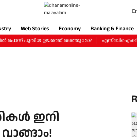
En
ustry
Web Stories
Economy
Banking & Finance
ണില്‍ പൊന്ന് പുതിയ ഉയരത്തിലെത്തുമോ?
എസ്ബിഐക്ക് ജൂണ്‍
R
രികള്‍ ഇനി
് വാങ്ങാം!