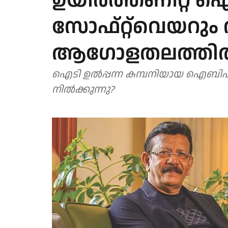
ഉയിര്‍ത്തണീറ്റ
സോഫ്റ്റ്‌വെയറും 
ആഗോളതലത്തില്
ഐടി ഉല്‍പ്പന്ന കമ്പനിയായ ഐബിഎസ്
നില്‍ക്കുന്നു?