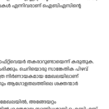
ംഖലകള്‍ എന്നിവരാണ് ഐബിഎസിന്റെ
ഫ്റ്റ്‌വെയർ തകരാറുണ്ടായെന്ന് കരുതുക.
ംഭിക്കും. ചെറിയൊരു സാങ്കേതിക പിഴവ്
 അത്ര നിര്‍ണായകമായ മേഖലയിലാണ്
തും ആഗോളതലത്തിലെ ശക്തന്മാര്‍
േഖലയില്‍, അങ്ങേയറ്റം