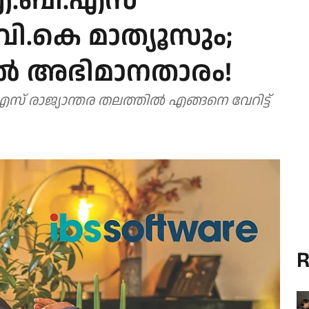
 ഐ.ബി.എസ്
വി.കെ മാത്യൂസും;
‍ അഭിമാനതാരം!
 രാജ്യാന്തര തലത്തില്‍ എങ്ങനെ വേറിട്ട്
R