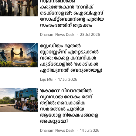
സ്വപ്നങ്ങൾക്ക്
കരുത്തേകാൻ 'നാവിക്
ടെക്നോളജി'; ഐബിഎസ്
സോഫ്റ്റ്‌വെയറിന്റെ പുതിയ
സംരംഭത്തിന് തുടക്കം
Dhanam News Desk
23 Jul 2026
സ്റ്റേഡിയം മുതൽ
ബ്ലാസ്റ്റേഴ്‌സ് ഏറ്റെടുക്കൽ
വരെ; കേരള കമ്പനികൾ
ഫുട്ബോളിൽ 'കോടികൾ
എറിയുന്നത്' വെറുതെയല്ല!
Lijo MG
17 Jul 2026
'കോറോ' വിവാദത്തില്‍
വ്യവസായ ലോകം രണ്ട്
തട്ടില്‍; വൈകാരിക
സമരങ്ങള്‍ പുതിയ
ആഗോള നിക്ഷേപങ്ങളെ
അകറ്റുമോ?
Dhanam News Desk
14 Jul 2026