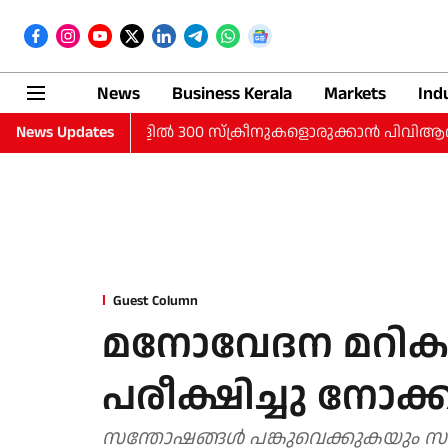
News
Business Kerala
Markets
Ind
റുനഗരങ്ങളില്‍ 300 സ്‌ക്രീനുകളൊരുക്കാന്‍ പിവിആര്‍ ഐനോക്‌സ്; 3
News Updates
Guest Column
മനോവേദന മറികടക
പരീക്ഷിച്ചു നോക്ക
സന്തോഷങ്ങള്‍ പങ്കുവെക്കുകയും സങ്ക