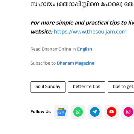
സഹായം (തെറാപ്പിസ്റ്റിനെ പോലെ) തേട
For more simple and practical tips to li
website:
https://www.thesouljam.com
Read DhanamOnline in
English
Subscribe to
Dhanam Magazine
Soul Sunday
betterlife tips
tips to get
Follow Us