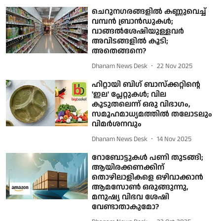
​ചെറുനഗരങ്ങളിൽ കണ്ണുവെച്ച്
വമ്പൻ ബ്രാൻഡുകൾ;
വാങ്ങൽശേഷിയുള്ളവർ
അവിടങ്ങളിൽ കൂടി;
അതെങ്ങനെ?
Dhanam News Desk
22 Nov 2025
ഹിറ്റായി ബിഗ് ബാസ്‌ക്കറ്റിന്റെ
'ഇല' പ്ലേറ്റുകള്‍; വില
കൂടുതലെന്ന് ഒരു വിഭാഗം,
സമൂഹമാധ്യമത്തില്‍ തലോടലും
വിമര്‍ശനവും
Dhanam News Desk
14 Nov 2025
റോബോട്ടുകൾ പണി തുടങ്ങി;
ആയിരക്കണക്കിന്
തൊഴിലാളികളെ ഒഴിവാക്കാന്‍
ആമസോൺ ഒരുങ്ങുന്നു,
മനുഷ്യ വിഭവ ശേഷി
വേണ്ടാതാകുമോ?