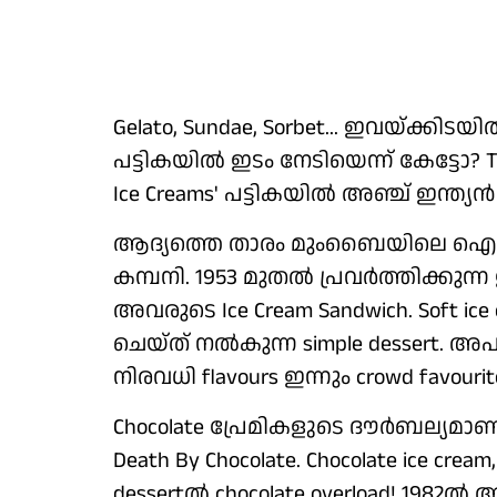
Gelato, Sundae, Sorbet... ഇവയ്ക്കിടയി
പട്ടികയില്‍ ഇടം നേടിയെന്ന് കേട്ടോ? Ta
Ice Creams' പട്ടികയില്‍ അഞ്ച് ഇന്ത്യന്‍ 
ആദ്യത്തെ താരം മുംബൈയിലെ ഐസ്‌ക്ര
കമ്പനി. 1953 മുതല്‍ പ്രവര്‍ത്തിക്കുന
അവരുടെ Ice Cream Sandwich. Soft ice c
ചെയ്ത് നല്‍കുന്ന simple dessert. അപാര ടേ
നിരവധി flavours ഇന്നും crowd favour
Chocolate പ്രേമികളുടെ ദൗര്‍ബല്യമ
Death By Chocolate. Chocolate ice cream
dessertല്‍ chocolate overload! 1982ല്