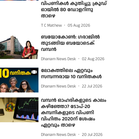
വിപണികള്‍ കുതിച്ചു; ക്രൂഡ്
ഓയില്‍ 80 ഡോളറിനു
താഴെ
T C Mathew
05 Aug 2026
ബയോകോണ്‍: ഗരാജില്‍
തുടങ്ങിയ ബയോടെക്
വമ്പന്‍
Dhanam News Desk
02 Aug 2026
ലോകത്തിലെ ഏറ്റവും
സമ്പന്നരായ 10 വനിതകള്‍
Dhanam News Desk
22 Jul 2026
വമ്പന്‍ ഓഹരികളുടെ കാലം
കഴിഞ്ഞോ? ടോപ്-20
കമ്പനികളുടെ വിപണി
വിഹിതം 2020ന് ശേഷം
ഏറ്റവും താഴെ
Dhanam News Desk
20 Jul 2026