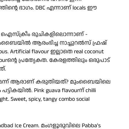
ിന്റെ ഭാഗം. DBC എന്നാണ് locals ഈ
യ ഐസ്‌ക്രീം രുചികളിലൊന്നാണ് -
 മുംബൈയില്‍ ആരംഭിച്ച നാച്ചുറല്‍സ് ഫ്രഷ്
. Artificial flavour ഇല്ലാതെ real coconut
urന്റെ പ്രത്യേകത. കേരളത്തിലും ഒരുപാട്
്.
കുമെന്ന് ആരാണ് കരുതിയത്? മുംബൈയിലെ
ട്ടികയില്‍. Pink guava flavourന് chilli
ht. Sweet, spicy, tangy combo social
ad Ice Cream. മംഗളൂരുവിലെ Pabba's