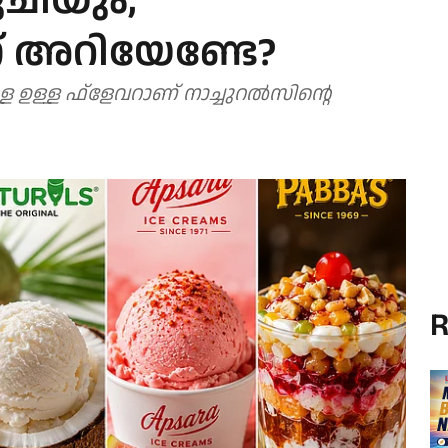
ുചിയും,
 അറിയേണ്ടേ?
ള്ള ഫ്‌ളേവറാണ് നാച്ചുറല്‍സിന്റെ
R