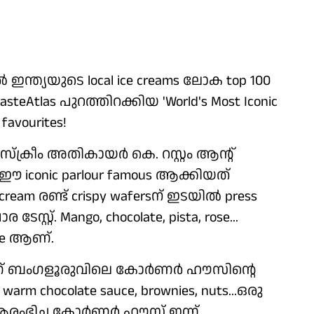
ല്‍ ഇന്ത്യയുടെ local ice creams ലോക top 100
steAtlas പുറത്തിറക്കിയ 'World's Most Iconic
favourites!
ീം അതികായര്‍ കെ. റസ്റ്റം ആന്റ്
്ന ഈ iconic parlour famous ആക്കിയത്
ream രണ്ട് crispy wafersന് ഇടയില്‍ press
സ്റ്റ്. Mango, chocolate, pista, rose...
ite ആണ്.
ാണ് ബംഗളൂരുവിലെ കോര്‍ണര്‍ ഹൗസിന്റെ
, warm chocolate sauce, brownies, nuts...ഒരു
‍ ആരംഭിച്ച കോര്‍ണര്‍ ഹൗസ് ഇന്ന്