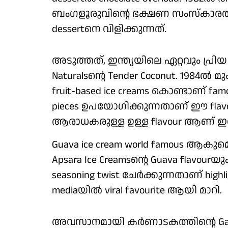
ബംഗളൂരുവിന്റെ ഭക്ഷണ സംസ്‌കാരത്ത
dessertനെ വിളിക്കുന്നത്.
അടുത്തത്, ഇന്ത്യയിലെ ഏറ്റവും പ്രി
Naturalsന്റെ Tender Coconut. 1984ല്‍
fruit-based ice creams കൊണ്ടാണ് famous
pieces ഉപയോഗിക്കുന്നതാണ് ഈ flavo
ആരാധകരുള്ള ഉള്ള flavour ആണ് ഇത
Guava ice cream world famous ആ
Apsara Ice Creamsന്റെ Guava flavourയും പ
seasoning twist ചേര്‍ക്കുന്നതാണ് highlig
mediaയില്‍ viral favourite ആയി മാറി.
അവസാനമായി കര്‍ണാടകത്തിന്റെ Gadb