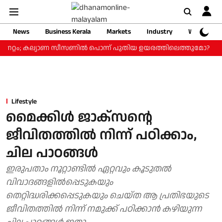
News
Business Kerala
Markets
Industry
Web Storie
്നേറ്റം; കല്യാണ സീസണില്‍ പൊന്ന് പുതിയ ഉയരത്തിലെത്തുമോ?
എസ്ബ
Lifestyle
മൈക്കിള്‍ ജാക്‌സന്റെ
ജീവിതത്തില്‍ നിന്ന് പഠിക്കാം,
ചില പാഠങ്ങള്‍
ഇരുപതാം നൂറ്റാണ്ടില്‍ ഏറ്റവും കൂടുതല്‍
വിവാദങ്ങളില്‍പ്പെടുകയും
തെറ്റിദ്ധരിക്കപ്പെടുകയും ചെയ്ത ആ പ്രതിഭയുടെ
ജീവിതത്തില്‍ നിന്ന് നമുക്ക് പഠിക്കാന്‍ കഴിയുന്ന