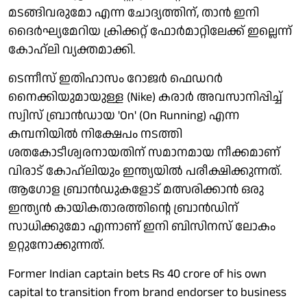
മടങ്ങിവരുമോ എന്ന ചോദ്യത്തിന്, താന്‍ ഇനി
ദൈര്‍ഘ്യമേറിയ ക്രിക്കറ്റ് ഫോര്‍മാറ്റിലേക്ക് ഇല്ലെന്ന്
കോഹ്ലി വ്യക്തമാക്കി.
ടെന്നീസ് ഇതിഹാസം റോജർ ഫെഡറർ
നൈക്കിയുമായുള്ള (Nike) കരാർ അവസാനിപ്പിച്ച്
സ്വിസ് ബ്രാൻഡായ 'On' (On Running) എന്ന
കമ്പനിയിൽ നിക്ഷേപം നടത്തി
ശതകോടീശ്വരനായതിന് സമാനമായ നീക്കമാണ്
വിരാട് കോഹ്‌ലിയും ഇന്ത്യയിൽ പരീക്ഷിക്കുന്നത്.
ആഗോള ബ്രാൻഡുകളോട് മത്സരിക്കാൻ ഒരു
ഇന്ത്യൻ കായികതാരത്തിന്റെ ബ്രാൻഡിന്
സാധിക്കുമോ എന്നാണ് ഇനി ബിസിനസ് ലോകം
ഉറ്റുനോക്കുന്നത്.
Former Indian captain bets Rs 40 crore of his own
capital to transition from brand endorser to business