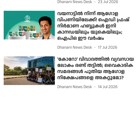
Dhanam News Desk
23 Jul 2026
വയനാട്ടില്‍ നിന്ന് ആഗോള
വിപണിയിലേക്ക്! ഐഡി ഫ്രഷ്
നിര്‍മാണ ഹബ്ബുകള്‍ ഇനി
കാനഡയിലും യുകെയിലും;
ഐപിഒ ഈ വര്‍ഷം
Dhanam News Desk
17 Jul 2026
'കോറോ' വിവാദത്തില്‍ വ്യവസായ
ലോകം രണ്ട് തട്ടില്‍; വൈകാരിക
സമരങ്ങള്‍ പുതിയ ആഗോള
നിക്ഷേപങ്ങളെ അകറ്റുമോ?
Dhanam News Desk
14 Jul 2026