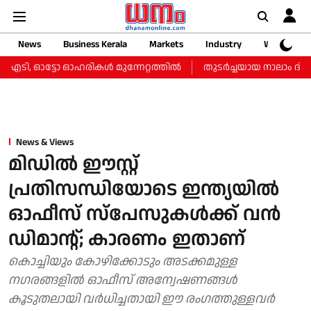
News
Business Kerala
Markets
Industry
Web Storie
ഐടി, ഓട്ടോ ഓഹരികള്‍ മുന്നേറ്റത്തില്‍
തുടർച്ചയായ നാലാം ദിവസവും
News & Views
മിഡിൽ ഈസ്റ്റ്
പ്രതിസന്ധിയോടെ ഇന്ത്യയിൽ
ഓഫീസ് സ്പേസുകൾക്ക് വൻ
ഡിമാൻ്റ്; കാരണം ഇതാണ്
കൊച്ചിയും കോഴിക്കോടും അടക്കമുള്ള
നഗരങ്ങളില്‍ ഓഫീസ് അന്വേഷണങ്ങള്‍
കൂടുതലായി വര്‍ധിച്ചതായി ഈ രംഗത്തുള്ളവര്‍