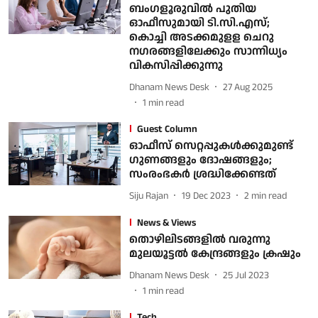
ബംഗളൂരുവില്‍ പുതിയ
ഓഫീസുമായി ടി.സി.എസ്;
കൊച്ചി അടക്കമുളള ചെറു
നഗരങ്ങളിലേക്കും സാന്നിധ്യം
വികസിപ്പിക്കുന്നു
Dhanam News Desk
27 Aug 2025
1
min read
Guest Column
ഓഫീസ് സെറ്റപ്പുകള്‍ക്കുമുണ്ട്
ഗുണങ്ങളും ദോഷങ്ങളും;
സംരംഭകര്‍ ശ്രദ്ധിക്കേണ്ടത്
Siju Rajan
19 Dec 2023
2
min read
News & Views
തൊഴിലിടങ്ങളില്‍ വരുന്നു
മുലയൂട്ടല്‍ കേന്ദ്രങ്ങളും ക്രഷും
Dhanam News Desk
25 Jul 2023
1
min read
Tech