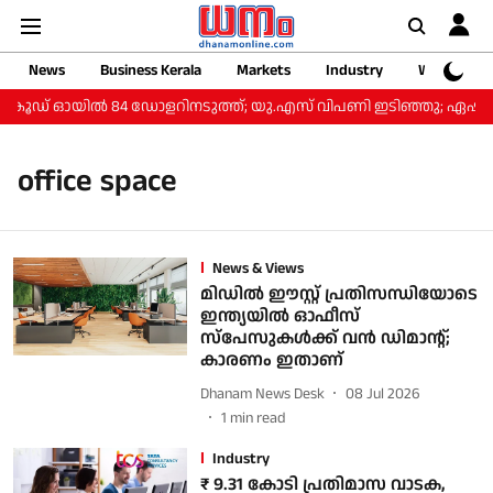
News
Business Kerala
Markets
Industry
Web Storie
ക്രൂഡ് ഓയിൽ 84 ഡോളറിനടുത്ത്; യു.എസ് വിപണി ഇടിഞ്ഞു; ഏഷ്
office space
News & Views
മിഡിൽ ഈസ്റ്റ് പ്രതിസന്ധിയോടെ
ഇന്ത്യയിൽ ഓഫീസ്
സ്പേസുകൾക്ക് വൻ ഡിമാൻ്റ്;
കാരണം ഇതാണ്
Dhanam News Desk
08 Jul 2026
1
min read
Industry
₹ 9.31 കോടി പ്രതിമാസ വാടക,