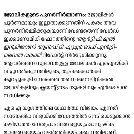
ജോലികളുടെ പുനർനിർമ്മാണം:
ജോലികൾ
പൂർണമായും ഇല്ലാതാക്കുന്നതിന് പകരം അവ
പുനർനിർമ്മിക്കുകയാണ് വേണ്ടതെന്ന് വേൾഡ്
ഇക്കണോമിക് ഫോറത്തിന്റെ
'ആർട്ടിഫിഷ്യൽ
ഇന്റലിജൻസ് ആൻഡ് ദി ഫ്യൂച്ചർ ഓഫ് എൻട്രി-
ലെവൽ വർക്ക്'
റിപ്പോർട്ട് നിർദ്ദേശിക്കുന്നു.
ആവർത്തന സ്വഭാവമുള്ള ജോലികൾ എഐയ്ക്ക്
വിട്ടുനൽകുന്നതിലൂടെ, തുടക്കക്കാർക്ക്
കുറച്ചുകൂടി നേരത്തെ തന്നെ അനലിറ്റിക്കൽ
ജോലികളിലും ക്ലയന്റ് ഇടപാടുകളിലും ഏർപ്പെടാൻ
സാധിക്കും.
എഐ യുഗത്തിലെ യഥാർത്ഥ വിജയം എന്നത്
സാങ്കേതികവിദ്യയ്ക്ക് വേഗത്തിൽ നേടിയെടുക്കാൻ
കഴിയാത്ത നേതൃപാടവങ്ങളെയും മാനുഷിക
മൂല്യങ്ങളെയും വളർത്തിയെടുക്കുന്നതിലാണ്.