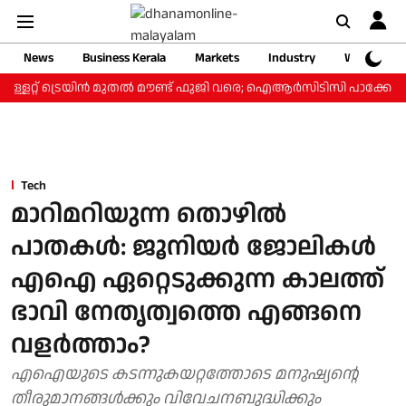
News
Business Kerala
Markets
Industry
Web Storie
്ളറ്റ് ട്രെയിന്‍ മുതല്‍ മൗണ്ട് ഫുജി വരെ; ഐആര്‍സിടിസി പാക്കേജ് ₹3
Tech
മാറിമറിയുന്ന തൊഴിൽ
പാതകൾ: ജൂനിയർ ജോലികൾ
എഐ ഏറ്റെടുക്കുന്ന കാലത്ത്
ഭാവി നേതൃത്വത്തെ എങ്ങനെ
വളർത്താം?
എഐയുടെ കടന്നുകയറ്റത്തോടെ മനുഷ്യന്റെ
തീരുമാനങ്ങൾക്കും വിവേചനബുദ്ധിക്കും