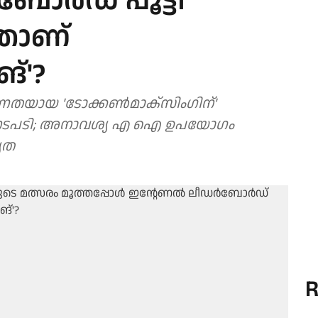
ോര്‍ഡ് പൂട്ടി
താണ്
ങ്'?
ണതയായ 'ടോക്കണ്‍മാക്‌സിംഗിന്'
തര നടപടി; അനാവശ്യ എ ഐ ഉപയോഗം
്യത
R