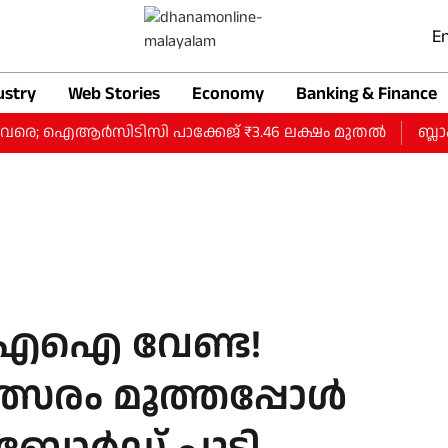
En
ustry
Web Stories
Economy
Banking & Finance
വരെ; ഐആര്‍സിടിസി പാക്കേജ് ₹3.46 ലക്ഷം മുതല്‍
ബ്ലാക്ക്
 എഐ വേണ്ട!
്സരം മൂത്തപ്പോള്‍