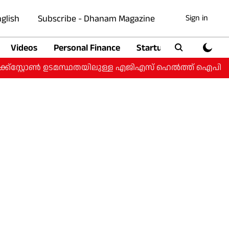
glish
Subscribe - Dhanam Magazine
Sign in
Videos
Personal Finance
Startup
Auto
‌സ്റ്റോൺ ഉടമസ്ഥതയിലുള്ള എജിഎസ് ഹെൽത്ത് ഐപിഒയ്ക്ക്;