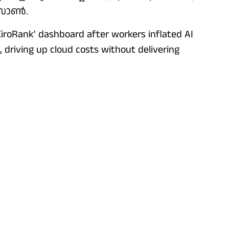
ോണ്‍.
iroRank' dashboard after workers inflated AI
 driving up cloud costs without delivering