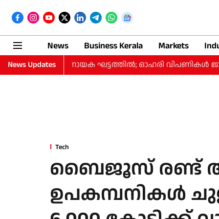
News
Business Kerala
Markets
Ind
ന ചർച്ച നിർണായക ഘട്ടത്തിൽ; ഓഹരി വിപണികൾ ജാഗ്രതയോടെ
News Updates
Tech
ബൈജൂസ് രണ്ട് അ
ഉപകമ്പനികള്‍ ചുളു