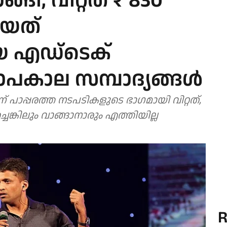
്ങി, വിറ്റത് ₹ 830
ായത്
 എഡ്‌ടെക്
പകാല സമ്പാദ്യങ്ങള്‍
ാണ് പാപ്പരത്ത നടപടികളുടെ ഭാഗമായി വിറ്റത്,
്ചെങ്കിലും വാങ്ങാനാരും എത്തിയില്ല
R