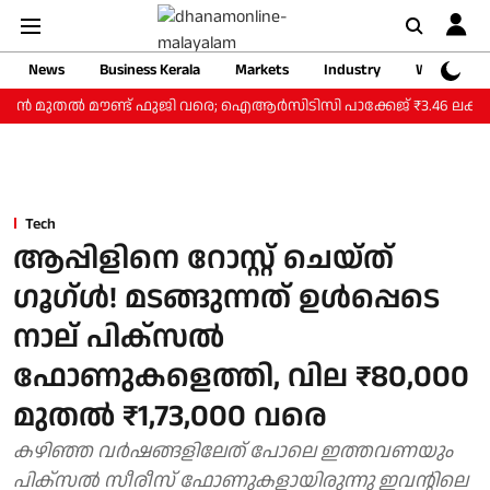
News
Business Kerala
Markets
Industry
Web Storie
ന്‍ മുതല്‍ മൗണ്ട് ഫുജി വരെ; ഐആര്‍സിടിസി പാക്കേജ് ₹3.46 ലക്ഷം മുത
Tech
ആപ്പിളിനെ റോസ്റ്റ് ചെയ്ത്
ഗൂഗ്ള്‍! മടങ്ങുന്നത് ഉള്‍പ്പെടെ
നാല് പിക്‌സല്‍
ഫോണുകളെത്തി, വില ₹80,000
മുതല്‍ ₹1,73,000 വരെ
കഴിഞ്ഞ വര്‍ഷങ്ങളിലേത് പോലെ ഇത്തവണയും
പിക്‌സല്‍ സീരീസ് ഫോണുകളായിരുന്നു ഇവന്റിലെ