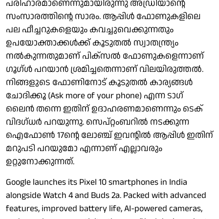
പരിഹാരമാണെന്നുമായിരുന്നു അഡ്രിയാന്റെ
സംസാരത്തിന്റെ സാരം. ആപ്പിള്‍ ഫോണുകളിലെ
പല ഫീച്ചറുകളെയും കവച്ചുവെക്കുന്നതും
ഉപയോക്താക്കള്‍ക്ക് കൂടുതല്‍ സ്വാതന്ത്ര്യം
നല്‍കുന്നതുമാണ് പിക്‌സല്‍ ഫോണുകളെന്നാണ്
ഗൂഗ്ള്‍ പറയാന്‍ ശ്രമിച്ചതെന്നാണ് വിലയിരുത്തല്‍.
നിങ്ങളുടെ ഫോണിനോട് കൂടുതല്‍ കാര്യങ്ങള്‍
ചോദിക്കൂ (Ask more of your phone) എന്ന ടാഗ്
ലൈന്‍ തന്നെ ഇതിന് ഉദാഹരണമാണെന്നും ടെക്
വിദഗ്ധര്‍ പറയുന്നു. സെപ്റ്റംബറില്‍ നടക്കുന്ന
ഐഫോണ്‍ 17ന്റെ ലോഞ്ച് ഇവന്റില്‍ ആപ്പിള്‍ ഇതിന്
മറുപടി പറയുമോ എന്നാണ് എല്ലാവരും
ഉറ്റുനോക്കുന്നത്.
Google launches its Pixel 10 smartphones in India
alongside Watch 4 and Buds 2a. Packed with advanced
features, improved battery life, AI-powered cameras,