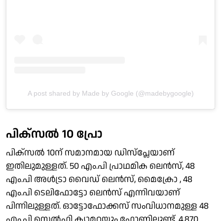
A post shared by Made by Google (@madebygoogle)
പിക്‌സല്‍ 10 പ്രോ
പിക്‌സല്‍ 10ന് സമാനമായ ഡിസ്‌പ്ലേയാണ്
ഇതിലുമുള്ളത്. 50 എം.പി പ്രാഥമിക ലെന്‍സ്, 48
എം.പി അള്‍ട്രാ വൈഡ് ലെന്‍സ്, മൈക്രോ , 48
എം.പി ടെലിഫോട്ടോ ലെന്‍സ് എന്നിവയാണ്
പിന്നിലുള്ളത്. ഓട്ടോഫോക്കസ് സംവിധാനമുള്ള 48
എം.പി സെല്‍ഫി ക്യാമറയും ഫോണിലുണ്ട്. 4,870