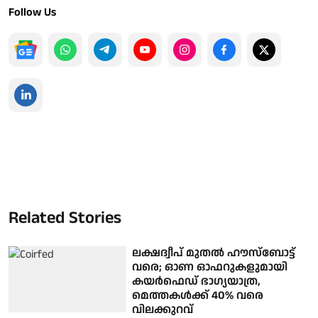
Follow Us
Related Stories
ലക്ഷദ്വീപ് മുതൽ ഹൗസ്‌ബോട്ട്
വരെ; ഓണ ഓഫറുകളുമായി
കയർഫെഡ് ഭാഗ്യയാത്ര,
മെത്തകൾക്ക് 40% വരെ
വിലക്കുറവ്