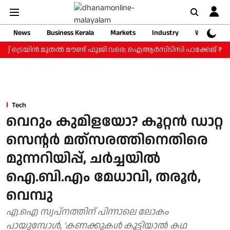
News
Business Kerala
Markets
Industry
Web Storie
റ് ട്രെയിന്‍ മുതല്‍ മൗണ്ട് ഫുജി വരെ; ഐആര്‍സിടിസി പാക്കേജ് ₹3.46 
Tech
വെറും കുമിളയോ? കൂറ്റന്‍ ഡാറ്റ
സെന്റര്‍ മത്‌സരത്തിനെതിരെ
മുന്നറിയിപ്പ്, ചര്‍ച്ചയില്‍
ഐ.ബി.എം മേധാവി, തരൂര്‍,
വെമ്പു
എ.ഐ സ്വപ്നത്തിന് പിന്നാലെ ലോകം
പായുമ്പോള്‍, 'കണക്കുകള്‍ കൂട്ടിയാല്‍ കഥ