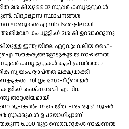
 ശേഷിയുള്ള 37 സൂപ്പർ കമ്പ്യൂട്ടറുകൾ
ട്ടുണ്ട്. വിദ്യാഭ്യാസ സ്ഥാപനങ്ങൾ,
ലാബുകൾ എന്നിവിടങ്ങളിലായി
ിവേഗ കംപ്യൂട്ടിംഗ് ശേഷി ഉറപ്പാക്കുന്നു.
േഷിയുള്ള ഇന്ത്യയിലെ ഏറ്റവും വലിയ ഹൈ-
C), എഐ സൗകര്യങ്ങളോടുകൂടിയ നാഷണൽ
സൂപ്പർ കമ്പ്യൂട്ടറുകൾ കൂടി പ്രവർത്തന
ക സ്വയംപര്യാപ്തത ലക്ഷ്യമാക്കി
ുകൾ, സിസ്റ്റം സോഫ്റ്റ്‌വെയർ
വിഡ് കൂളിംഗ് ടെക്‌നോളജി എന്നിവ
ത്യ തദ്ദേശീയമായി
ത് തന്നെ രൂപകൽപന ചെയ്ത 'പരം രുദ്ര' സൂപ്പർ
െയർ സ്റ്റാക്കുകൾ ഉപയോഗിച്ചാണ്
രുത്തേകുന്ന 6,000 രുദ്ര സെർവറുകൾ നാഷണൽ