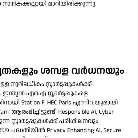
ന നാഴികക്കല്ലായി മാറിയിരിക്കുന്നു.
കളും ശമ്പള വർധനയും
നൂറിലധികം സ്റ്റാർട്ടപ്പുകൾക്ക്
 ഇന്ത്യൻ എഐ സ്റ്റാർട്ടപ്പുകളെ
യി Station F, HEC Paris എന്നിവയുമായി
am' ആരംഭിച്ചിട്ടുണ്ട്. Responsible AI, Cyber
്ന സ്റ്റാർട്ടപ്പുകൾക്ക് പരിശീലനവും
 പദ്ധതിയിൽ Privacy Enhancing AI, Secure