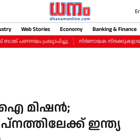
En
ustry
Web Stories
Economy
Banking & Finance
പണനയം പ്രഖ്യാപിച്ചു.
നിർണായക നിരക്കുകളായ റീപോ 5.
 എഐ മിഷൻ;
്നത്തിലേക്ക് ഇന്ത്യ