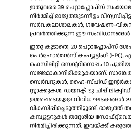
ഇതുവരെ 39 പെറ്റാഫ്ലോപ്സ് സംയോജിത
നിർമ്മിച്ച് രാജ്യത്തുടന്നീളം വിന്യസിച്ചി
സർവകലാശാലകൾ, ഗവേഷണ-വികസന 
പ്രവർത്തിക്കുന്ന ഈ സംവിധാനങ്ങൾ അത
ഇതു കൂടാതെ, 20 പെറ്റാഫ്ലോപ്സ് ശ
പെർഫോർമൻസ് കംപ്യൂട്ടിംഗ് (HP
ഫെസിലിറ്റി സെന്ററിനൊപ്പം 10 പുതിയ 
സജ്ജമാകാനിരിക്കുകയാണ്. സാങ്കേതി
സെർവറുകൾ, ഹൈ-സ്പീഡ് ഇന്റർകണക്ട
സ്റ്റാക്കുകൾ, ഡയറക്ട്-ടു-ചിപ്പ് ലിക്
ഉൾപ്പെടെയുള്ള വിവിധ ഘടകങ്ങൾ ഇന്
വികസിപ്പിച്ചെടുത്തിട്ടുണ്ട്. രാജ്യത്
കമ്പ്യൂട്ടറുകൾ തദ്ദേശീയ സോഫ്റ്റ്‌വ
നിർമിച്ചിരിക്കുന്നത്. ഇവയ്ക്ക് ക