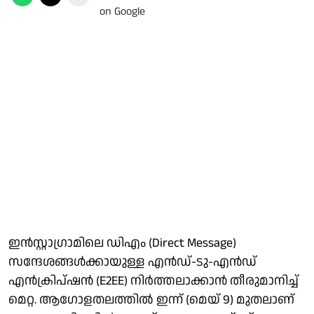
ഇൻസ്റ്റാഗ്രാമിലെ ഡിഎം (Direct Message)
സന്ദേശങ്ങൾക്കായുള്ള എൻഡ്-ടു-എൻഡ്
എൻക്രിപ്ഷൻ (E2EE) നിര്‍ത്തലാക്കാന്‍ തീരുമാനിച്ച്
മെറ്റ. ആഗോളതലത്തിൽ ഇന്ന് (മെയ് 9) മുതലാണ്