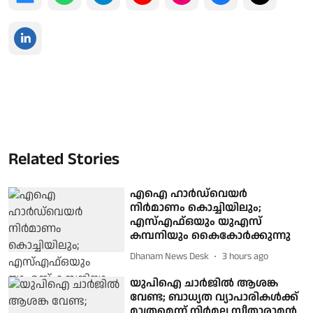
Related Stories
എഐ ഹാര്‍ഡ്‌വെയര്‍
നിര്‍മാണം കൊച്ചിയിലും;
എസ്എഫ്ഒയും യുഎസ്
കമ്പനിയും കൈകോര്‍ക്കുന്നു
Dhanam News Desk
3 hours ago
യുപിഐ ചാർജിൽ ആശങ്ക
വേണ്ട; ബാധ്യത വ്യാപാരികൾക്ക്
മാത്രമെന്ന് നിർമല സീതാരാമൻ