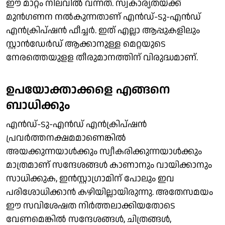
ഈ മാറ്റം നിലവിൽ വന്നത്. സ്വകാര്യതയ്ക്ക്
മുൻഗണന നൽകുന്നതാണ് എൻഡ്-ടു-എൻഡ്
എൻക്രിപ്ഷൻ ഫീച്ചർ. ഇത് എല്ലാ ആപ്പുകളിലും
സ്റ്റാൻഡേർഡ് ആക്കാനുള്ള മെറ്റയുടെ
നേരത്തെയുളള തീരുമാനത്തിന് വിരുദ്ധമാണ്.
ഉപയോക്താക്കളെ എങ്ങനെ
ബാധിക്കും
എൻഡ്-ടു-എൻഡ് എൻക്രിപ്ഷൻ
പ്രവര്‍ത്തനക്ഷമമാണെങ്കില്‍
അയക്കുന്നയാൾക്കും സ്വീകരിക്കുന്നയാൾക്കും
മാത്രമാണ് സന്ദേശങ്ങൾ കാണാനും വായിക്കാനും
സാധിക്കുക, ഇൻസ്റ്റാഗ്രാമിന് പോലും ഇവ
പരിശോധിക്കാന്‍ കഴിയില്ലായിരുന്നു. അതേസമയം
ഈ സവിശേഷത നിര്‍ത്തലാക്കിയതോടെ
വേണമെങ്കില്‍ സന്ദേശങ്ങൾ, ചിത്രങ്ങൾ,