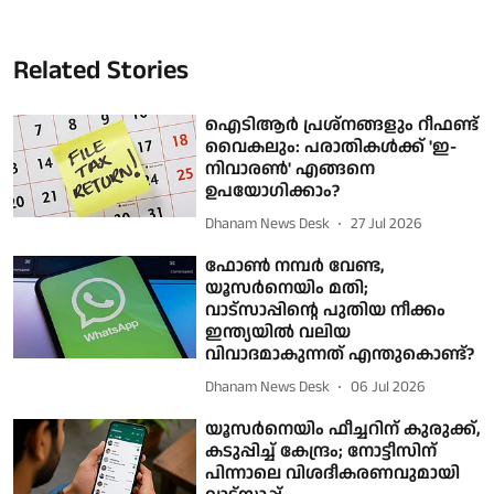
Related Stories
ഐടിആർ പ്രശ്നങ്ങളും റീഫണ്ട്
വൈകലും: പരാതികൾക്ക് 'ഇ-
നിവാരൺ' എങ്ങനെ
ഉപയോഗിക്കാം?
Dhanam News Desk
27 Jul 2026
ഫോണ്‍ നമ്പര്‍ വേണ്ട,
യൂസര്‍നെയിം മതി;
വാട്‌സാപ്പിന്റെ പുതിയ നീക്കം
ഇന്ത്യയില്‍ വലിയ
വിവാദമാകുന്നത് എന്തുകൊണ്ട്?
Dhanam News Desk
06 Jul 2026
യൂസര്‍നെയിം ഫീച്ചറിന് കുരുക്ക്,
കടുപ്പിച്ച് കേന്ദ്രം; നോട്ടീസിന്
പിന്നാലെ വിശദീകരണവുമായി