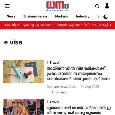
News
Business Kerala
Markets
Industry
Web Storie
0 സ്‌ക്രീനുകളൊരുക്കാന്‍ പിവിആര്‍ ഐനോക്‌സ്; 35% ടിക്കറ്റ് നിരക്ക് കുറവ
e visa
Travel
തായ്‌ലന്‍ഡില്‍ വിദേശികള്‍ക്ക്
പ്രവേശനത്തിന് നിയന്ത്രണം;
ഓണ്‍ലൈന്‍ അനുമതി കര്‍ശനം
Dhanam News Desk
04 Aug 2025
1
min read
Travel
ദുബൈ വഴി തായ്‌ലാന്റിലേക്ക്; ഇ
വിസ ജനുവരി ഒന്നു മുതല്‍;