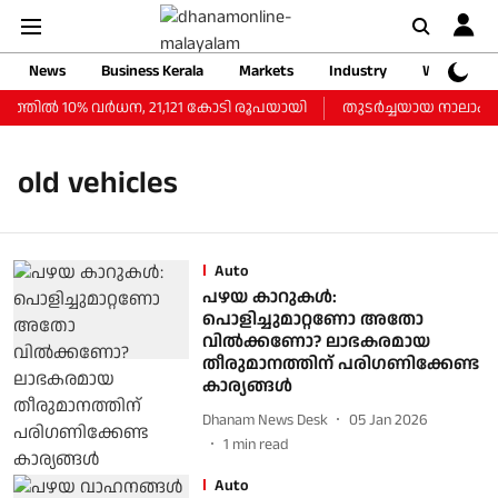
News
Business Kerala
Markets
Industry
Web Storie
തില്‍ 10% വര്‍ധന, 21,121 കോടി രൂപയായി
തുടർച്ചയായ നാലാം ദിവ
old vehicles
Auto
പഴയ കാറുകൾ:
പൊളിച്ചുമാറ്റണോ അതോ
വിൽക്കണോ? ലാഭകരമായ
തീരുമാനത്തിന് പരിഗണിക്കേണ്ട
കാര്യങ്ങള്‍
Dhanam News Desk
05 Jan 2026
1
min read
Auto