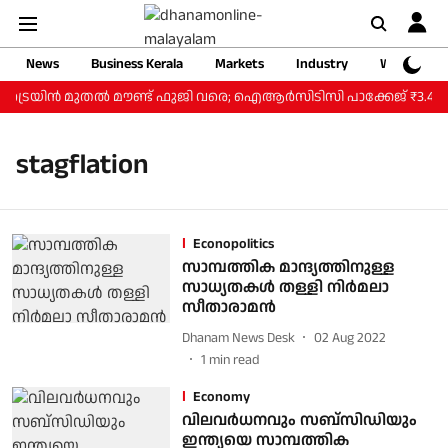
News
Business Kerala
Markets
Industry
Web Storie
്റ് ട്രെയിന്‍ മുതല്‍ മൗണ്ട് ഫുജി വരെ; ഐആര്‍സിടിസി പാക്കേജ് ₹3.46 
stagflation
Econopolitics
സാമ്പത്തിക മാന്ദ്യത്തിനുള്ള
സാധ്യതകള്‍ തള്ളി നിര്‍മലാ
സീതാരാമന്‍
Dhanam News Desk
02 Aug 2022
1
min read
Economy
വിലവര്‍ധനവും സബ്‌സിഡിയും
ഇന്ത്യയെ സാമ്പത്തിക