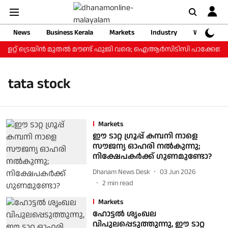
News
Business Kerala
Markets
Industry
Web Storie
ള്ളറ്റ് ട്രെയിന്‍ മുതല്‍ മൗണ്ട് ഫുജി വരെ; ഐആര്‍സിടിസി പാക്കേജ് ₹3
tata stock
Markets
ഈ ടാറ്റ ​ഗ്രൂപ്പ് കമ്പനി നാളെ
സൗജന്യ ഓഹരി നൽകുന്നു;
നിക്ഷേപകർക്ക് ​ഗുണമുണ്ടോ?
Dhanam News Desk
03 Jun 2026
2
min read
Markets
ഹോട്ടല്‍ ശൃംഖല
വിപുലപ്പെടുത്തുന്നു, ഈ ടാറ്റ