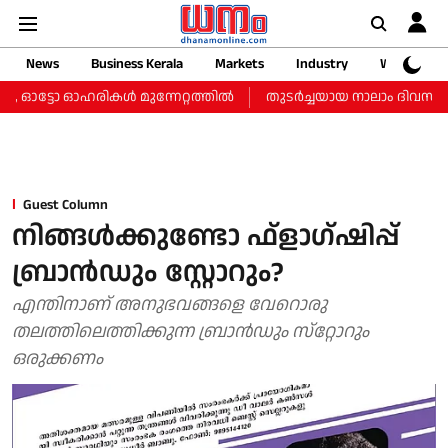
News
Business Kerala
Markets
Industry
Web Storie
ഓട്ടോ ഓഹരികള്‍ മുന്നേറ്റത്തില്‍
തുടർച്ചയായ നാലാം ദിവസവും സംസ
Guest Column
നിങ്ങള്‍ക്കുണ്ടോ ഫ്‌ളാഗ്ഷിപ്പ്
ബ്രാന്‍ഡും സ്റ്റോറും?
എന്തിനാണ് അനുഭവങ്ങളെ വേറൊരു
തലത്തിലെത്തിക്കുന്ന ബ്രാന്‍ഡും സ്‌റ്റോറും
ഒരുക്കണം