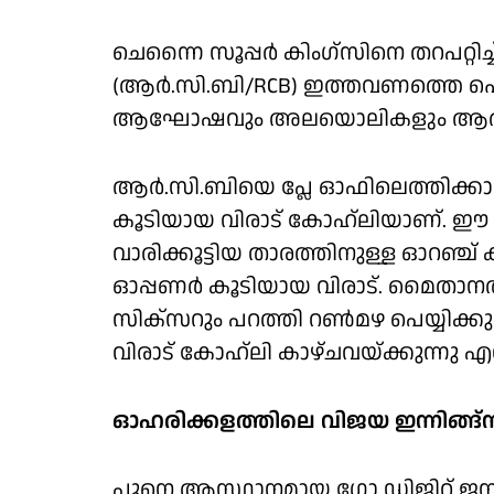
ചെന്നൈ സൂപ്പര്‍ കിംഗ്‌സിനെ തറപറ്റിച
(ആര്‍.സി.ബി/RCB) ഇത്തവണത്തെ ഐ.പി.
ആഘോഷവും അലയൊലികളും ആരാധകര്‍ക്ക
ആര്‍.സി.ബിയെ പ്ലേ ഓഫിലെത്തിക്കാന്‍ മു
കൂടിയായ വിരാട് കോഹ്‌ലിയാണ്. ഈ 
വാരിക്കൂട്ടിയ താരത്തിനുള്ള ഓറഞ്ച് 
ഓപ്പണര്‍ കൂടിയായ വിരാട്. മൈതാനത്ത
സിക്‌സറും പറത്തി റണ്‍മഴ പെയ്യി
വിരാട് കോഹ്‌ലി കാഴ്ചവയ്ക്കുന്നു എന്ന്
ഓഹരിക്കളത്തിലെ വിജയ ഇന്നിങ്ങ്‌
പൂനെ ആസ്ഥാനമായ ഗോ ഡിജിറ്റ് ജനറല്‍