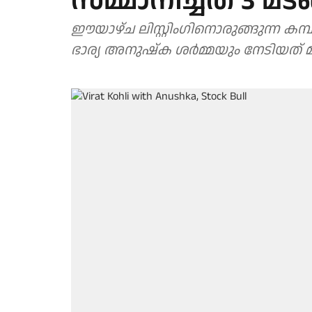
സമ്മാനിച്ചത് 3 മട
ഈയാഴ്ച ലിസ്റ്റിംഗിനൊരുങ്ങുന്ന ക
ഭാര്യ അനുഷ്‌ക ശര്‍മ്മയും നേടിയത് മി