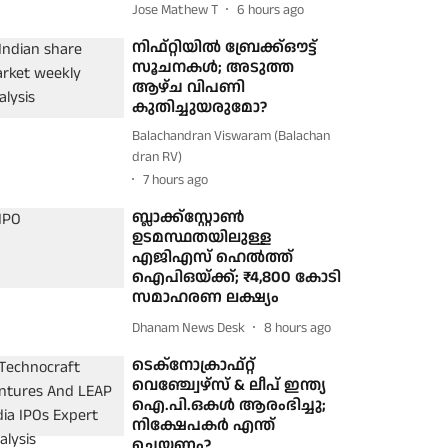
Jose Mathew T
6 hours ago
നിഫ്റ്റിയിൽ ബ്രേക്ക്‌ഔട്ട്
സൂചനകൾ; അടുത്ത
ആഴ്ച വിപണി
കുതിച്ചുയരുമോ?
Balachandran Viswaram (Balachan
dran RV)
7 hours ago
ബ്ലാക്ക്‌സ്റ്റോൺ
ഉടമസ്ഥതയിലുള്ള
എജിഎസ് ഹെൽത്ത്
ഐപിഒയ്ക്ക്; ₹4,800 കോടി
സമാഹരണ ലക്ഷ്യം
Dhanam News Desk
8 hours ago
ടെക്നോക്രാഫ്റ്റ്
വെഞ്ച്വേഴ്സ് & ലീപ് ഇന്ത്യ
ഐ.പി.ഒകൾ ആരംഭിച്ചു;
നിക്ഷേപകർ എന്ത്
ചെയ്യണം?