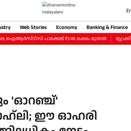
En
ustry
Web Stories
Economy
Banking & Finance
; ഐആര്‍സിടിസി പാക്കേജ് ₹3.46 ലക്ഷം മുതല്‍
ബ്ലാക്ക്‌സ
 'ഓറഞ്ച്'
കോഹ്‌ലി; ഈ ഓഹരി