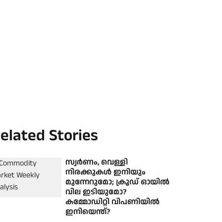
elated Stories
സ്വർണം, വെള്ളി
നിരക്കുകൾ ഇനിയും
മുന്നേറുമോ; ക്രൂഡ് ഓയിൽ
വില ഇടിയുമോ?
കമ്മോഡിറ്റി വിപണിയിൽ
ഇനിയെന്ത്?