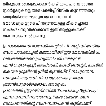
തീരുമാനങ്ങളെടുക്കാന്‍ കഴിയും. പരമ്പരാഗത
സ്റ്റാര്‍ട്ടപ്പുകളെ അപേക്ഷിച്ച് റിസ്‌ക് കുറഞ്ഞതും
തെളിയിക്കപ്പെട്ടതുമായ ബിസിനസ്
മോഡലുകളുടെ പിന്തുണയുള്ള മികച്ചൊരു
സംരംഭം സ്വന്തമാക്കാന്‍ ഇത് ആളുകള്‍ക്ക്
അവസരം നല്‍കുന്നു.
(
ഫ്രാഞ്ചൈസി മാനേജ്‌മെന്റില്‍ പി.എച്ച്.ഡി നേടിയ
ഡോ. ചാക്കോച്ചന്‍ മത്തായിക്ക് ഈ മേഖലയിൽ 35
വര്‍ഷത്തിലേറെ പ്രവൃത്തി പരിചയമുണ്ട്.
എന്‍.ഐ.ഐ.റ്റി, ആപ്ടെക്, കാഡ് സെന്റര്‍, കാവിന്‍
കെയര്‍ ഗ്രൂപ്പിന്റെ ഗ്രീന്‍ ട്രെന്‍ഡ്സ്, നാച്വറല്‍സ്
സലൂണ്‍ ആന്‍ഡ് സ്പാ തുടങ്ങിയ പ്രമുഖ
ബ്രാന്‍ഡുകള്‍ക്കൊപ്പം അദ്ദേഹം
പ്രവര്‍ത്തിച്ചിട്ടുണ്ട്.നിലവില്‍ 'Franchising Rightway'
എന്ന കമ്പനി നടത്തുന്നു. 'Hairs Culture' എന്ന
സ്ഥാപനത്തിന്റെ സഹ-സ്ഥാപകന്‍ കൂടിയാണ്.