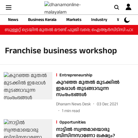
News
Business Kerala
Markets
Industry
Web Storie
; ബുള്ളറ്റ് ട്രെയിന്‍ മുതല്‍ മൗണ്ട് ഫുജി വരെ; ഐആര്‍സിടിസി പാക്കേ
Franchise business workshop
Entrepreneurship
കുറഞ്ഞ മുതല്‍ മുടക്കില്‍
ഇപ്പോള്‍ തുടങ്ങാവുന്ന
സംരംഭങ്ങള്‍
Dhanam News Desk
03 Dec 2021
1
min read
Opportunities
നാട്ടില്‍ സ്വന്തമായൊരു
ബിസിനസാണോ ലക്ഷ്യം?