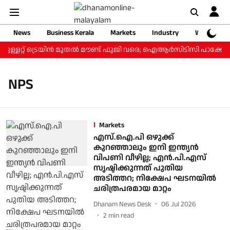
News
Business Kerala
Markets
Industry
Web Storie
ുള്ളറ്റ് ട്രെയിന്‍ മുതല്‍ മൗണ്ട് ഫുജി വരെ; ഐആര്‍സിടിസി പാക്കേജ് 
NPS
Markets
എസ്.ഐ.പി ഒഴുക്ക്
കുറഞ്ഞാലും ഇനി ഇന്ത്യൻ
വിപണി വീഴില്ല; എൻ.പി.എസ്
സൃഷ്ടിക്കുന്നത് പുതിയ
അടിത്തറ; നിക്ഷേപ ഘടനയിൽ
ചരിത്രപരമായ മാറ്റം
Dhanam News Desk
06 Jul 2026
2
min read