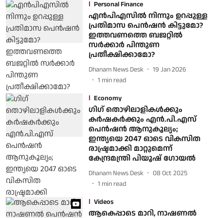
Personal Finance
എൻപിഎസിൽ നിന്നും ഉറപ്പുള്ള
പ്രതിമാസ പെൻഷൻ കിട്ടുമോ?
ഇത്തവണത്തെ ബജറ്റിൽ
സർക്കാർ പിന്തുണ
പ്രതീക്ഷിക്കാമോ?
Dhanam News Desk
19 Jan 2026
1
min read
Economy
ഗിഗ് തൊഴിലാളികൾക്കും
കർഷകർക്കും എൻ.പി.എസ്
പെൻഷൻ ആനുകൂല്യം;
ഇന്ത്യയെ 2047 ഓടെ വികസിത
രാഷ്ട്രമാക്കി മാറ്റുമെന്ന്
കേന്ദ്രമന്ത്രി പിയൂഷ് ഗോയൽ
Dhanam News Desk
08 Oct 2025
1
min read
Videos
ആകെപ്പാടെ മാറി, നാഷണല്‍